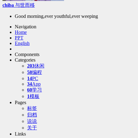
chiba
与世而移
Good morning,ever youthful,ever weeping
Navigation
Home
PPT
English
Components
Categories
203
休闲
58
编程
14
PC
34
App
60
学习
1
模板
Pages
标签
归档
说说
关于
Links