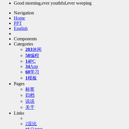
Good morning,ever youthful,ever weeping
Navigation
Home
PPT
English
Components
Categories
203
休闲
58
编程
14
PC
34
App
60
学习
1
模板
Pages
标签
归档
说说
关于
Links
2逗比