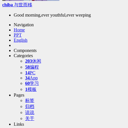
chiba
与世而移
Good morning,ever youthful,ever weeping
Navigation
Home
PPT
English
Components
Categories
203
休闲
58
编程
14
PC
34
App
60
学习
1
模板
Pages
标签
归档
说说
关于
Links