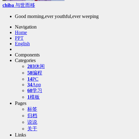
chiba
与世而移
Good morning,ever youthful,ever weeping
Navigation
Home
PPT
English
Components
Categories
203
休闲
58
编程
14
PC
34
App
60
学习
1
模板
Pages
标签
归档
说说
关于
Links