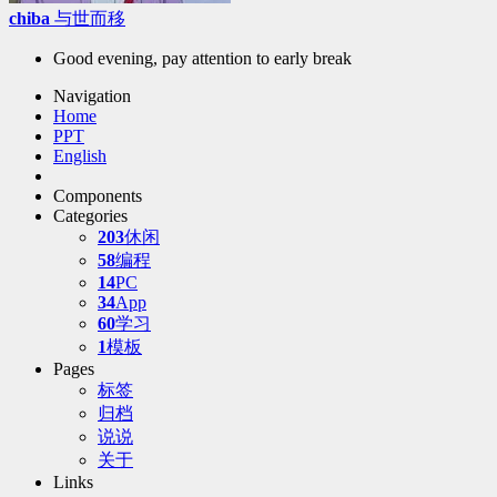
chiba
与世而移
Good evening, pay attention to early break
Navigation
Home
PPT
English
Components
Categories
203
休闲
58
编程
14
PC
34
App
60
学习
1
模板
Pages
标签
归档
说说
关于
Links