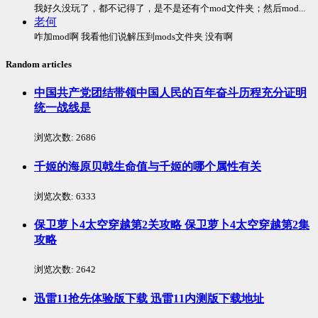
我好久没玩了，都不记得了，是不是还有个mod文件夹；然后mod...
老何
咋加mod啊 我看他们说解压到mods文件夹 没有啊
Random articles
中国共产党团结带领中国人民的百年奋斗历程充分证明
统一战线是
浏览次数:
2686
千姬的海原贝戟生命值与千姬的哪个属性有关
浏览次数:
6333
保卫萝卜4太空穿越第2关攻略 保卫萝卜4太空穿越第2集
攻略
浏览次数:
2642
迅雷11抢先体验版下载 迅雷11内测版下载地址