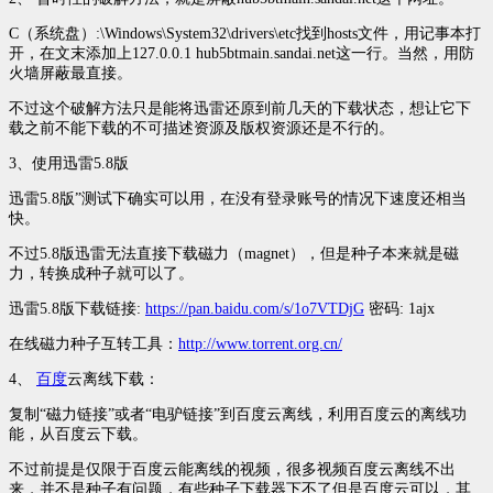
C（系统盘）:\Windows\System32\drivers\etc找到hosts文件，用记事本打
开，在文末添加上127.0.0.1 hub5btmain.sandai.net这一行。当然，用防
火墙屏蔽最直接。
不过这个破解方法只是能将迅雷还原到前几天的下载状态，想让它下
载之前不能下载的不可描述资源及版权资源还是不行的。
3、使用迅雷5.8版
迅雷5.8版”测试下确实可以用，在没有登录账号的情况下速度还相当
快。
不过5.8版迅雷无法直接下载磁力（magnet），但是种子本来就是磁
力，转换成种子就可以了。
迅雷5.8版下载链接:
https://pan.baidu.com/s/1o7VTDjG
密码: 1ajx
在线磁力种子互转工具：
http://www.torrent.org.cn/
4、
百度
云离线下载：
复制“磁力链接”或者“电驴链接”到百度云离线，利用百度云的离线功
能，从百度云下载。
不过前提是仅限于百度云能离线的视频，很多视频百度云离线不出
来，并不是种子有问题，有些种子下载器下不了但是百度云可以，其