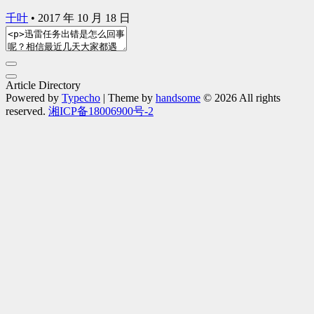
千叶
•
2017 年 10 月 18 日
Article Directory
Powered by
Typecho
| Theme by
handsome
© 2026 All rights
reserved.
湘ICP备18006900号-2