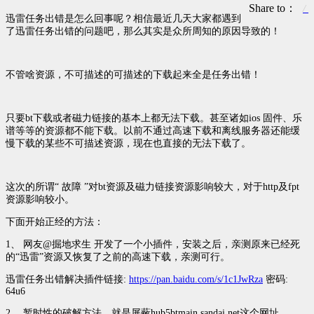
Share to：
迅雷任务出错是怎么回事呢？相信最近几天大家都遇到
了迅雷任务出错的问题吧，那么其实是众所周知的原因导致的！
不管啥资源，不可描述的可描述的下载起来全是任务出错​！
只要bt下载或者磁力链接的基本上都无法下载。甚至诸如ios 固件、乐
谱等等的资源都不能下载。以前不通过高速下载和离线服务器还能缓
慢下载的某些不可描述资源，现在也直接的无法下载了。
这次的所谓“ 故障 ”对bt资源及磁力链接资源影响较大，对于http及fpt
资源影响较小。
下面开始正经的方法：
1、 网友@掘地求生 开发了一个小插件，安装之后，亲测原来已经死
的“迅雷”资源又恢复了之前的高速下载，亲测可行。
迅雷任务出错解决插件链接:
https://pan.baidu.com/s/1c1JwRza
密码:
64u6
2、 暂时性的破解方法，就是屏蔽hub5btmain.sandai.net这个网址。