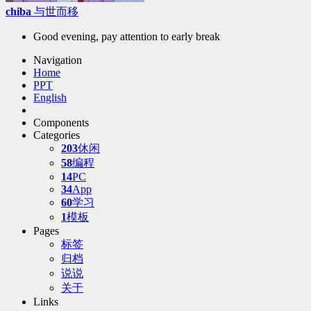
chiba
与世而移
Good evening, pay attention to early break
Navigation
Home
PPT
English
Components
Categories
203
休闲
58
编程
14
PC
34
App
60
学习
1
模板
Pages
标签
归档
说说
关于
Links