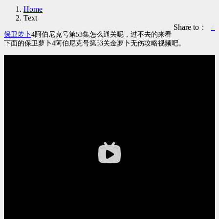
Home
Text
Share to：
保卫萝卜
4阿伯尼克号第53集怎么通关呢，过不去的来看
下面的保卫萝卜4阿伯尼克号第53关金萝卜无伤攻略视频吧。