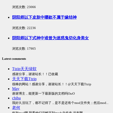
浏览次数:
23066
阴阳师以下皮肤中哪款不属于缘结神
浏览次数:
22236
阴阳师以下式神中谁曾为迷惑鬼切化身美女
浏览次数:
17905
Latest comments
Ttzip天天绿软
感谢分享，谢谢站长！！已收藏
天天下载Ttzip
很棒的网站！感谢分享，谢谢站长！！@天天下载Ttzip
May
谢谢博主，能更新一下最新版的文档吗OωO
chiba
我好久没玩了，都不记得了，是不是还有个mod文件夹；然后mod...
老何
咋加mod啊 我看他们说解压到mods文件夹 没有啊