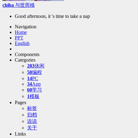
chiba
与世而移
Good afternoon, it 's time to take a nap
Navigation
Home
PPT
English
Components
Categories
203
休闲
58
编程
14
PC
34
App
60
学习
1
模板
Pages
标签
归档
说说
关于
Links