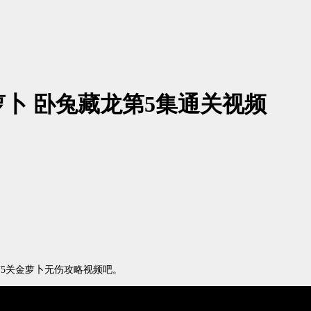
萝卜 卧兔藏龙第5集通关视频
第5关金萝卜无伤攻略视频吧。