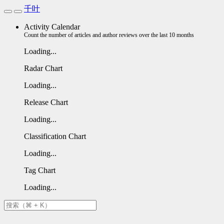
千叶
Activity Calendar
Count the number of articles and author reviews over the last 10 months
Loading...
Radar Chart
Loading...
Release Chart
Loading...
Classification Chart
Loading...
Tag Chart
Loading...