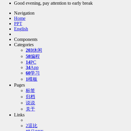
Good evening, pay attention to early break
Navigation
Home
PPT
English
Components
Categories
203
休闲
58
编程
14
PC
34
App
60
学习
1
模板
Pages
标签
归档
说说
关于
Links
2逗比