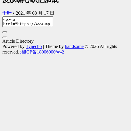
千叶
•
2021 年 08 月 17 日
Article Directory
Powered by
Typecho
| Theme by
handsome
© 2026 All rights
reserved.
湘ICP备18006900号-2