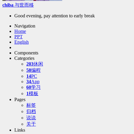
chiba
与世而移
Good evening, pay attention to early break
Navigation
Home
PPT
English
Components
Categories
203
休闲
58
编程
14
PC
34
App
60
学习
1
模板
Pages
标签
归档
说说
关于
Links