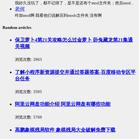
我好久没玩了，都不记得了，是不是还有个mod文件夹；然后mod...
老何
咋加mod啊 我看他们说解压到mods文件夹 没有啊
Random articles
保卫萝卜4第21关攻略怎么过金萝卜 卧兔藏龙第21集通
关视频
浏览次数:
2963
了解小程序新资源提交并通过答题答案-百度移动专区平
台任务
浏览次数:
3595
阿里云网盘功能介绍 阿里云网盘有哪些功能
浏览次数:
5769
高鹏象棋残局软件 象棋残局大全破解免费下载