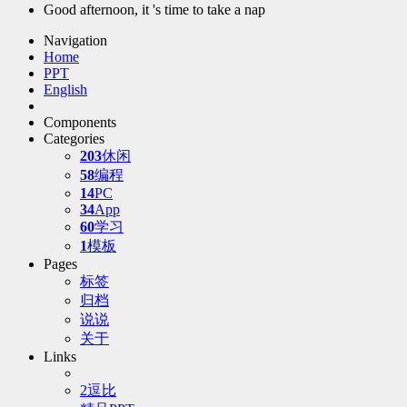
Good afternoon, it 's time to take a nap
Navigation
Home
PPT
English
Components
Categories
203
休闲
58
编程
14
PC
34
App
60
学习
1
模板
Pages
标签
归档
说说
关于
Links
2逗比