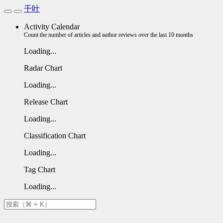
千叶
Activity Calendar
Count the number of articles and author reviews over the last 10 months
Loading...
Radar Chart
Loading...
Release Chart
Loading...
Classification Chart
Loading...
Tag Chart
Loading...