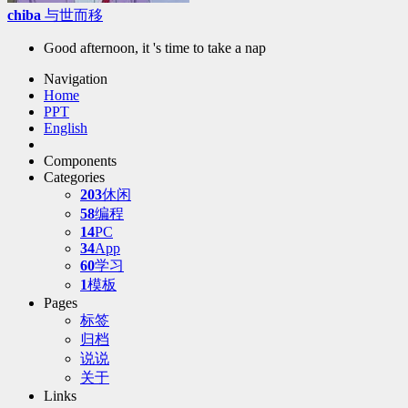
chiba
与世而移
Good afternoon, it 's time to take a nap
Navigation
Home
PPT
English
Components
Categories
203
休闲
58
编程
14
PC
34
App
60
学习
1
模板
Pages
标签
归档
说说
关于
Links