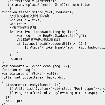
   var textarea = $('#text');

   textarea.replaceSelection(html);return false;

    }

function filter_method(text, badword){

    //获取文本输入框中的内容

    var value = text;

    var res = '';

    //遍历敏感词数组

    for(var i=0; i<badword.length; i++){

        var reg = new RegExp(badword[i],"g");

        //判断内容中是否包括敏感词      

        if (value.indexOf(badword[i]) > -1) {

            $('#tags').tokenInput('add', {id: badword[i
        }

    }

    return;

}

var badwords = [<?php echo $tag; ?>];

function chatag(){

var textarea=$('#text').val();

filter_method(textarea, badwords); 

}

  $(document).ready(function(){

    $('#file-list').after('<div class="Posthelper"><a
    $('#tags').after('<div style="margin-top: 35px;" c
  }); 

  </script>

<?php
