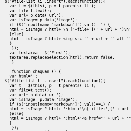
 $("#file-list li .insert").each(function(){

   var t = $(this), p = t.parents('li');

   var file=t.text();

   var url= p.data('url');

   var isImage= p.data('image');

   if ($("input[name='markdown']").val()==1) {

   html = isImage ? html+'\n!['+file+'](' + url + ')\n'
   }else{

   html = isImage ? html+'<img src="' + url + '" alt="'
   }

    });

   var textarea = $('#text');

   textarea.replaceSelection(html);return false;

    }

    function chaquan () {

   var html='';

 $("#file-list li .insert").each(function(){

   var t = $(this), p = t.parents('li');

   var file=t.text();

   var url= p.data('url');

   var isImage= p.data('image');

   if ($("input[name='markdown']").val()==1) {

   html = isImage ? html+'':html+'\n['+file+'](' + url 
   }else{

   html = isImage ? html+'':html+'<a href="' + url + '"
   }

    });
