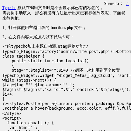
Share to：
Typecho
默认在编辑文章时是不会显示你已有的标签的，
需要你手动填入，那么有没有方法显示出来已有标签列表呢，下面就
来教你把。
1、打开你使用主题目录的 functions.php 文件；
2、在文件内容末尾加入以下代码即可：
/*给typecho加上主题自动添加tag标签功能*/

Typecho_Plugin::factory('admin/write-post.php')->bottom
class tagshelper {

    public static function tagslist()

    {    

    $tag="";$taglist="";$i=0;//循环一次利用到两个位置

Typecho_Widget::widget('Widget_Metas_Tag_Cloud', 'sort=
while ($tags->next()) {

$tag=$tag."'".$tags->name."',";

$taglist=$taglist."<a id=".$i." onclick=\"$(\'#tags\').
$i++;

}

?><style>.Posthelper a{cursor: pointer; padding: 0px 6p
.Posthelper a:hover{background: #ccc;color: #ff
</style>

<script>

  function chaall () {

   var html='';
