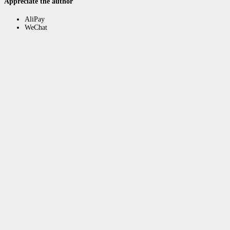
Appreciate the author
AliPay
WeChat