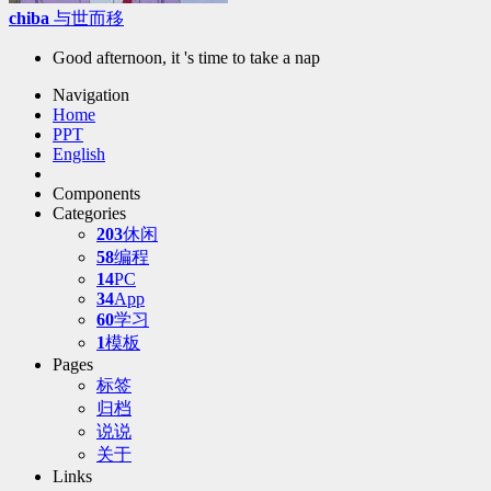
chiba
与世而移
Good afternoon, it 's time to take a nap
Navigation
Home
PPT
English
Components
Categories
203
休闲
58
编程
14
PC
34
App
60
学习
1
模板
Pages
标签
归档
说说
关于
Links