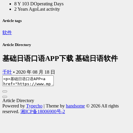
8 Y 103 D
Operating Days
2 Years Ago
Last activity
Article tags
软件
Article Directory
基础日语口语APP下载 基础日语软件
千叶
•
2020 年 08 月 18 日
Article Directory
Powered by
Typecho
| Theme by
handsome
© 2026 All rights
reserved.
湘ICP备18006900号-2